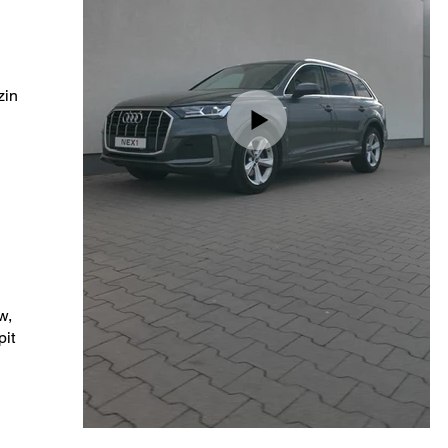
zin
w,
pit