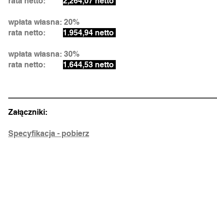
rata netto:
2,264,07 netto
wpłata własna: 20%
rata netto:
1.954,94 netto
wpłata własna: 30%
rata netto:
1.644,53 netto
Załączniki:
Specyfikacja - pobierz