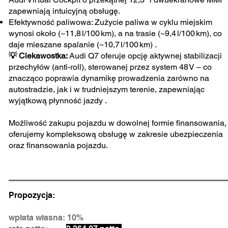
zapewniają intuicyjną obsługę.
Efektywność paliwowa: Zużycie paliwa w cyklu miejskim
wynosi około (~11,8 l/100 km), a na trasie (~9,4 l/100 km), co
daje mieszane spalanie (~10,7 l/100 km) .
💡 Ciekawostka:
Audi Q7 oferuje opcję aktywnej stabilizacji
przechyłów (anti-roll), sterowanej przez system 48 V – co
znacząco poprawia dynamikę prowadzenia zarówno na
autostradzie, jak i w trudniejszym terenie, zapewniając
wyjątkową płynność jazdy .
Możliwość zakupu pojazdu w dowolnej formie finansowania,
oferujemy kompleksową obsługę w zakresie ubezpieczenia
oraz finansowania pojazdu.
Propozycja:
wpłata własna: 10%