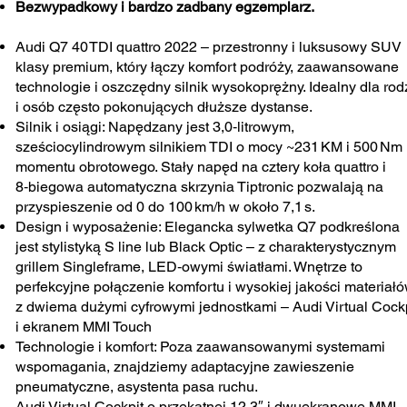
Bezwypadkowy i bardzo zadbany egzemplarz.
Audi Q7 40 TDI quattro 2022 – przestronny i luksusowy SUV
klasy premium, który łączy komfort podróży, zaawansowane
technologie i oszczędny silnik wysokoprężny. Idealny dla rod
i osób często pokonujących dłuższe dystanse.
Silnik i osiągi: Napędzany jest 3,0‑litrowym,
sześciocylindrowym silnikiem TDI o mocy ~231 KM i 500 Nm
momentu obrotowego. Stały napęd na cztery koła quattro i
8‑biegowa automatyczna skrzynia Tiptronic pozwalają na
przyspieszenie od 0 do 100 km/h w około 7,1 s.
Design i wyposażenie: Elegancka sylwetka Q7 podkreślona
jest stylistyką S line lub Black Optic – z charakterystycznym
grillem Singleframe, LED‑owymi światłami. Wnętrze to
perfekcyjne połączenie komfortu i wysokiej jakości materiałó
z dwiema dużymi cyfrowymi jednostkami – Audi Virtual Cock
i ekranem MMI Touch
Technologie i komfort: Poza zaawansowanymi systemami
wspomagania, znajdziemy adaptacyjne zawieszenie
pneumatyczne, asystenta pasa ruchu.
Audi Virtual Cockpit o przekątnej 12,3″ i dwuekranowe MMI