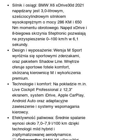
Silnik i osiągi: BMW X6 xDrive30d 2021
napędzany jest 3,0-litrowym,
sześciocylindrowym silnikiem
wysokoprężnym o mocy 286 KM i 650
Nm momentu obrotowego. Napęd xDrive i
8-biegowa skrzynia Steptronic pozwalają
na przyspieszenie 0–100 km/h w 6,1
sekundy.
Design i wyposażenie: Wersja M Sport
wyróżnia się sportowymi zderzakami,
oraz pakietem Shadow Line. Wnętrze
oferuje sportowe fotele komfort,
skórzaną kierownicę M i wykończenia
premium.
Technologie i komfort: Na pokładzie m.in.
Live Cockpit Professional z 12,3"
ekranem, system iDrive, Apple CarPlay,
Android Auto oraz adaptacyjne
zawieszenie i systemy wspomagania
kierowcy.
Efektywność paliwowa: Średnie spalanie
wynosi około 7,0–7,9 l/100 km dzięki
technologii mild hybrid i
zoptymalizowanej aerodynamice.