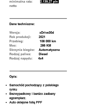
minimalna rata:
2.139,27 pln
netto
Dane techniczne:
Wersja:
xDrive30d
Rok produkcji:
2021
Przebieg:
108 000 km
Moc:
286 KM
Skrzynia biegów:
Automatyczna
Rodzaj paliwa:
Diesel
Rodzaj napędu:
4x4
Opis:
Samochód pochodzący z polskiego
rynku
Bezwypadkowy i bardzo zadbany
egzemplarz.
Auto oklejone folią PPF