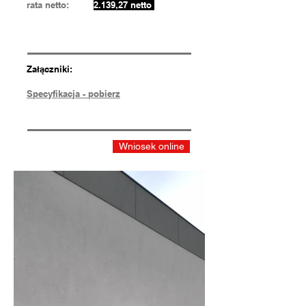
rata netto:
2.139,27 netto
Załączniki:
Specyfikacja - pobierz
Wniosek online