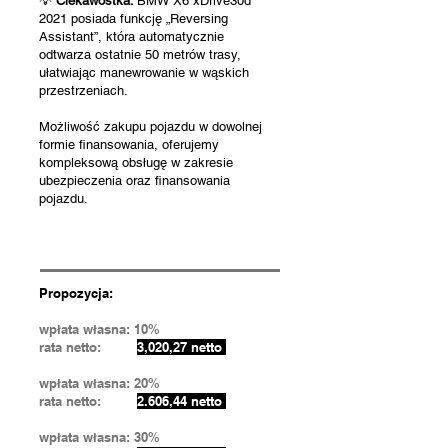
💡
Ciekawostka:
BMW X6 xDrive30d
2021 posiada funkcję „Reversing
Assistant”, która automatycznie
odtwarza ostatnie 50 metrów trasy,
ułatwiając manewrowanie w wąskich
przestrzeniach.
Możliwość zakupu pojazdu w dowolnej
formie finansowania, oferujemy
kompleksową obsługę w zakresie
ubezpieczenia oraz finansowania
pojazdu.
Propozycja:
wpłata własna: 10%
rata netto:
3,020,27 netto
wpłata własna: 20%
rata netto:
2.606,44 netto
wpłata własna: 30%