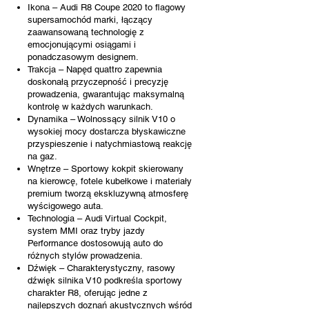
Ikona – Audi R8 Coupe 2020 to flagowy
supersamochód marki, łączący
zaawansowaną technologię z
emocjonującymi osiągami i
ponadczasowym designem.
Trakcja – Napęd quattro zapewnia
doskonałą przyczepność i precyzję
prowadzenia, gwarantując maksymalną
kontrolę w każdych warunkach.
Dynamika – Wolnossący silnik V10 o
wysokiej mocy dostarcza błyskawiczne
przyspieszenie i natychmiastową reakcję
na gaz.
Wnętrze – Sportowy kokpit skierowany
na kierowcę, fotele kubełkowe i materiały
premium tworzą ekskluzywną atmosferę
wyścigowego auta.
Technologia – Audi Virtual Cockpit,
system MMI oraz tryby jazdy
Performance dostosowują auto do
różnych stylów prowadzenia.
Dźwięk – Charakterystyczny, rasowy
dźwięk silnika V10 podkreśla sportowy
charakter R8, oferując jedne z
najlepszych doznań akustycznych wśród