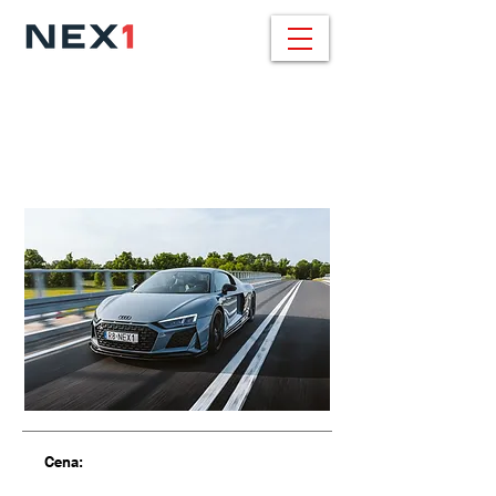
BMW X6 / 459.000
pln
30d xDrive / 286 KM / M SPORT
Cena: