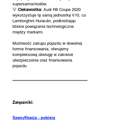
supersamochodów.
💡
Ciekawostka:
Audi R8 Coupe 2020
wykorzystuje tę samą jednostkę V10, co
Lamborghini Huracán, podkreślając
bliskie powiązania technologiczne
między markami.
Możliwość zakupu pojazdu w dowolnej
formie finansowania, oferujemy
kompleksową obsługę w zakresie
ubezpieczenia oraz finansowania
pojazdu.
Załączniki:
Specyfikacja - pobierz