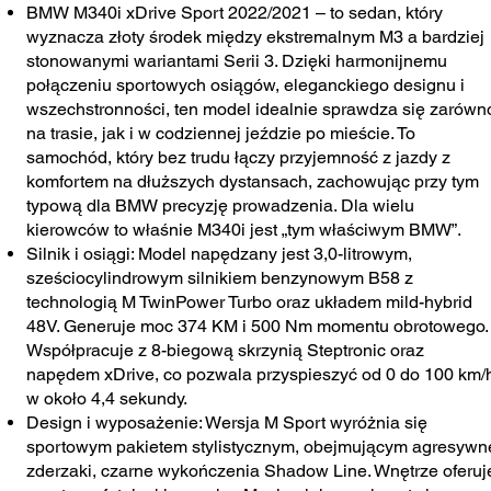
BMW M340i xDrive Sport 2022/2021 – to sedan, który
wyznacza złoty środek między ekstremalnym M3 a bardziej
stonowanymi wariantami Serii 3. Dzięki harmonijnemu
połączeniu sportowych osiągów, eleganckiego designu i
wszechstronności, ten model idealnie sprawdza się zarówn
na trasie, jak i w codziennej jeździe po mieście. To
samochód, który bez trudu łączy przyjemność z jazdy z
komfortem na dłuższych dystansach, zachowując przy tym
typową dla BMW precyzję prowadzenia. Dla wielu
kierowców to właśnie M340i jest „tym właściwym BMW”.
Silnik i osiągi: Model napędzany jest 3,0-litrowym,
sześciocylindrowym silnikiem benzynowym B58 z
technologią M TwinPower Turbo oraz układem mild-hybrid
48V. Generuje moc 374 KM i 500 Nm momentu obrotowego.
Współpracuje z 8-biegową skrzynią Steptronic oraz
napędem xDrive, co pozwala przyspieszyć od 0 do 100 km/
w około 4,4 sekundy.
Design i wyposażenie: Wersja M Sport wyróżnia się
sportowym pakietem stylistycznym, obejmującym agresywn
zderzaki, czarne wykończenia Shadow Line. Wnętrze oferuj