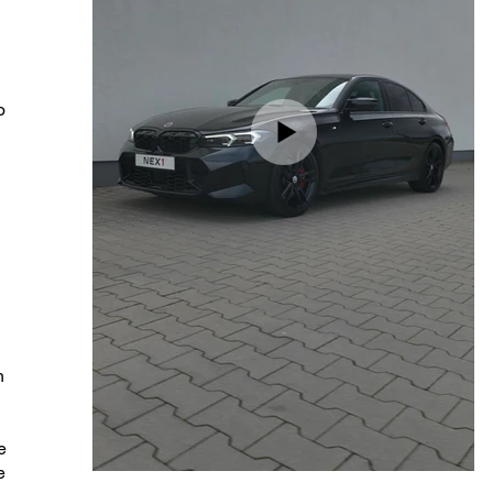
o
h
e
e