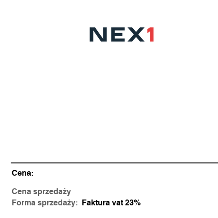
BMW X6 / 459.000
pln
30d xDrive / 286 KM / M SPORT
Cena:
Cena sprzedaży
:
Fo
rma
sprzedaży:
Fakt
ura vat 23%