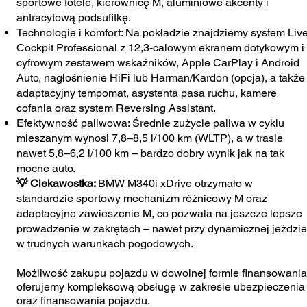
sportowe fotele, kierownicę M, aluminiowe akcenty i
antracytową podsufitkę.
Technologie i komfort: Na pokładzie znajdziemy system Liv
Cockpit Professional z 12,3-calowym ekranem dotykowym i
cyfrowym zestawem wskaźników, Apple CarPlay i Android
Auto, nagłośnienie HiFi lub Harman/Kardon (opcja), a także
adaptacyjny tempomat, asystenta pasa ruchu, kamerę
cofania oraz system Reversing Assistant.
Efektywność paliwowa: Średnie zużycie paliwa w cyklu
mieszanym wynosi 7,8–8,5 l/100 km (WLTP), a w trasie
nawet 5,8–6,2 l/100 km – bardzo dobry wynik jak na tak
mocne auto.
💡 Ciekawostka:
BMW M340i xDrive otrzymało w
standardzie sportowy mechanizm różnicowy M oraz
adaptacyjne zawieszenie M, co pozwala na jeszcze lepsze
prowadzenie w zakrętach – nawet przy dynamicznej jeździe
w trudnych warunkach pogodowych.
Możliwość zakupu pojazdu w dowolnej formie finansowania
oferujemy kompleksową obsługę w zakresie ubezpieczenia
oraz finansowania pojazdu.