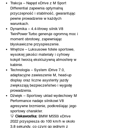
Trakcja – Napęd xDrive z M Sport
Differential zapewnia optymalną
przyczepność i stabilność, gwarantując
pewne prowadzenie w każdych
warunkach.
Dynamika – 4.4-litrowy silnik V8
TwinPower Turbo generuje ogromną moc i
moment obrotowy, zapewniając
błyskawiczne przyspieszenie.
Wnętrze – Luksusowe fotele sportowe,
wysokiej jakości materiały i cyfrowy
kokpit tworzą ekskluzywną atmosferę w
kabinie.
Technologia – System iDrive 7.0,
adaptacyjne zawieszenie M, head-up
display oraz liczne asystenty jazdy
zwiększają bezpieczeństwo i wygodę
prowadzenia.
Dźwięk – Sportowy układ wydechowy M
Performance nadaje silnikowi V8
agresywne brzmienie, podkreślając jego
sportowy charakter.
💡
Ciekawostka:
BMW M550i xDrive
2022 przyspiesza do 100 km/h w około
3,8 sekundy, co czyni go jednym z