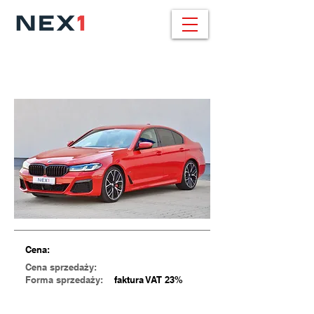
BMW X6 / 459.000
pln
30d xDrive / 286 KM / M SPORT
Cena:
Cena
sprzedaży:
Fo
rma
sprzedaży:
faktura VAT 23%