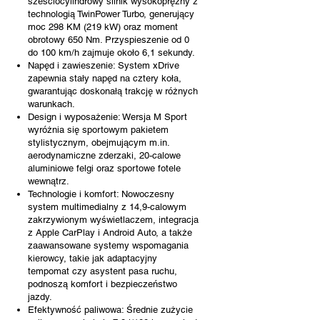
sześciocylindrowy silnik wysokoprężny z
technologią TwinPower Turbo, generujący
moc 298 KM (219 kW) oraz moment
obrotowy 650 Nm. Przyspieszenie od 0
do 100 km/h zajmuje około 6,1 sekundy.
Napęd i zawieszenie: System xDrive
zapewnia stały napęd na cztery koła,
gwarantując doskonałą trakcję w różnych
warunkach.
Design i wyposażenie: Wersja M Sport
wyróżnia się sportowym pakietem
stylistycznym, obejmującym m.in.
aerodynamiczne zderzaki, 20-calowe
aluminiowe felgi oraz sportowe fotele
wewnątrz.
Technologie i komfort: Nowoczesny
system multimedialny z 14,9-calowym
zakrzywionym wyświetlaczem, integracja
z Apple CarPlay i Android Auto, a także
zaawansowane systemy wspomagania
kierowcy, takie jak adaptacyjny
tempomat czy asystent pasa ruchu,
podnoszą komfort i bezpieczeństwo
jazdy.
Efektywność paliwowa: Średnie zużycie