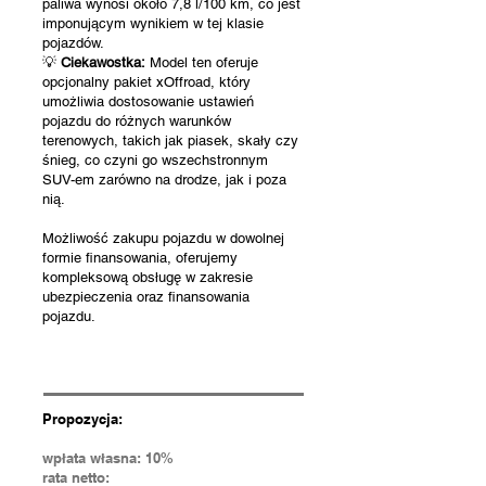
paliwa wynosi około 7,8 l/100 km, co jest
imponującym wynikiem w tej klasie
pojazdów.
💡
Ciekawostka:
Model ten oferuje
opcjonalny pakiet xOffroad, który
umożliwia dostosowanie ustawień
pojazdu do różnych warunków
terenowych, takich jak piasek, skały czy
śnieg, co czyni go wszechstronnym
SUV-em zarówno na drodze, jak i poza
nią.
Możliwość zakupu pojazdu w dowolnej
formie finansowania, oferujemy
kompleksową obsługę w zakresie
ubezpieczenia oraz finansowania
pojazdu.
Propozycja:
wpłata własna: 10%
rata netto: