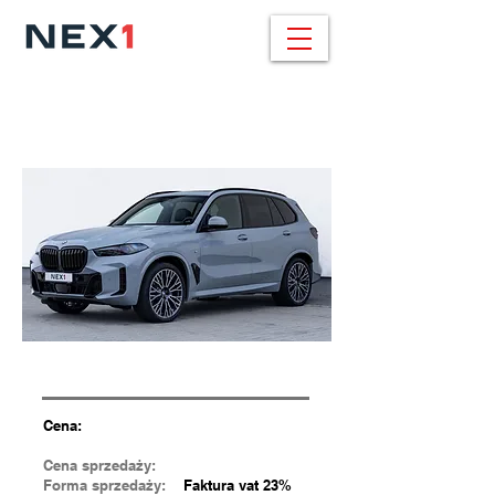
BMW X6 / 459.000
pln
30d xDrive / 286 KM / M SPORT
Cena:
Cena sprzedaży:
Forma sprzedaży:
Faktura vat 23%