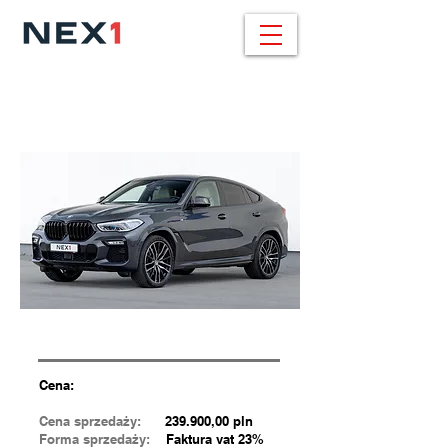
BMW X6 / 459.000
pln
30d xDrive / 286 KM / M SPORT
Cena:
Cena sprzedaży:
239.900,00 pln
Forma sprzedaży:
Faktura vat 23%