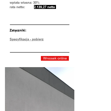
wpłata własna: 30%
rata netto:
2.139,27 netto
Załączniki:
Specyfikacja - pobierz
Wniosek online