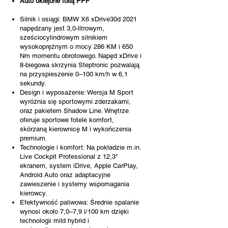
Auto oklejone folią PPF
Silnik i osiągi: BMW X6 xDrive30d 2021
napędzany jest 3,0-litrowym,
sześciocylindrowym silnikiem
wysokoprężnym o mocy 286 KM i 650
Nm momentu obrotowego. Napęd xDrive i
8-biegowa skrzynia Steptronic pozwalają
na przyspieszenie 0–100 km/h w 6,1
sekundy.
Design i wyposażenie: Wersja M Sport
wyróżnia się sportowymi zderzakami,
oraz pakietem Shadow Line. Wnętrze
oferuje sportowe fotele komfort,
skórzaną kierownicę M i wykończenia
premium.
Technologie i komfort: Na pokładzie m.in.
Live Cockpit Professional z 12,3"
ekranem, system iDrive, Apple CarPlay,
Android Auto oraz adaptacyjne
zawieszenie i systemy wspomagania
kierowcy.
Efektywność paliwowa: Średnie spalanie
wynosi około 7,0–7,9 l/100 km dzięki
technologii mild hybrid i