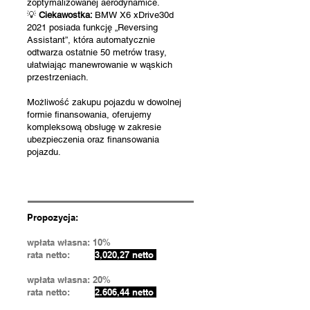
zoptymalizowanej aerodynamice.
💡
Ciekawostka:
BMW X6 xDrive30d
2021 posiada funkcję „Reversing
Assistant”, która automatycznie
odtwarza ostatnie 50 metrów trasy,
ułatwiając manewrowanie w wąskich
przestrzeniach.
Możliwość zakupu pojazdu w dowolnej
formie finansowania, oferujemy
kompleksową obsługę w zakresie
ubezpieczenia oraz finansowania
pojazdu.
Propozycja:
wpłata własna: 10%
rata netto:
3,020,27 netto
wpłata własna: 20%
rata netto:
2.606,44 netto