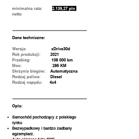
minimalna rata:
2.139,27 pln
netto
Dane techniczne:
Wersja:
xDrive30d
Rok produkcji:
2021
Przebieg:
108 000 km
Moc:
286 KM
Skrzynia biegów:
Automatyczna
Rodzaj paliwa:
Diesel
Rodzaj napędu:
4x4
Opis:
Samochód pochodzący z polskiego
rynku
Bezwypadkowy i bardzo zadbany
egzemplarz.