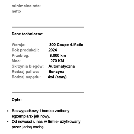
minimalna rata:
netto
Dane techniczne:
Wersja:
300 Coupe 4-Matic
Rok produkcji:
2024
Przebieg:
8.000 km
Moc:
270 KM
Skrzynia biegów:
Automatyczna
Rodzaj paliwa:
Benzyna
Rodzaj napędu:
4x4 (stały)
Opis:
Bezwypadkowy i bardzo zadbany
egzemplarz- jak nowy.
Od nowości u nas w firmie- użytkowany
przez jedną osobę.