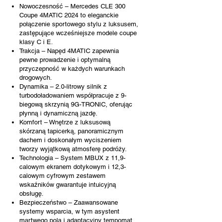
Nowoczesność – Mercedes CLE 300
Coupe 4MATIC 2024 to eleganckie
połączenie sportowego stylu z luksusem,
zastępujące wcześniejsze modele coupe
klasy C i E.
Trakcja – Napęd 4MATIC zapewnia
pewne prowadzenie i optymalną
przyczepność w każdych warunkach
drogowych.
Dynamika – 2.0-litrowy silnik z
turbodoładowaniem współpracuje z 9-
biegową skrzynią 9G-TRONIC, oferując
płynną i dynamiczną jazdę.
Komfort – Wnętrze z luksusową
skórzaną tapicerką, panoramicznym
dachem i doskonałym wyciszeniem
tworzy wyjątkową atmosferę podróży.
Technologia – System MBUX z 11,9-
calowym ekranem dotykowym i 12,3-
calowym cyfrowym zestawem
wskaźników gwarantuje intuicyjną
obsługę.
Bezpieczeństwo – Zaawansowane
systemy wsparcia, w tym asystent
martwego pola i adaptacyjny tempomat,