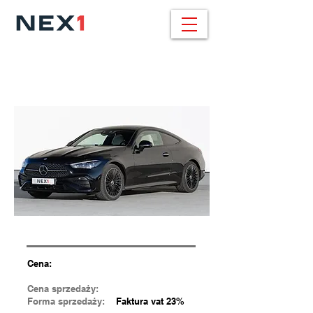
BMW X6 / 459.000
pln
30d xDrive / 286 KM / M SPORT
Cena:
Cena sprzedaży:
Forma sprzedaży:
Faktura vat 23%