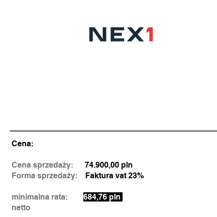
BMW X6 / 459.000
pln
30d xDrive / 286 KM / M SPORT
Cena:
Cena sprzedaży:
74.900,00 pln
Forma sprzedaży:
Faktura vat 23%
minimalna rata:
684,76 pln
netto