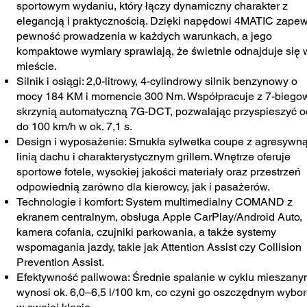
sportowym wydaniu, który łączy dynamiczny charakter z
elegancją i praktycznością. Dzięki napędowi 4MATIC zape
pewność prowadzenia w każdych warunkach, a jego
kompaktowe wymiary sprawiają, że świetnie odnajduje się 
mieście.
Silnik i osiągi: 2,0-litrowy, 4-cylindrowy silnik benzynowy o
mocy 184 KM i momencie 300 Nm. Współpracuje z 7-biego
skrzynią automatyczną 7G-DCT, pozwalając przyspieszyć o
do 100 km/h w ok. 7,1 s.
Design i wyposażenie: Smukła sylwetka coupe z agresywn
linią dachu i charakterystycznym grillem. Wnętrze oferuje
sportowe fotele, wysokiej jakości materiały oraz przestrzeń
odpowiednią zarówno dla kierowcy, jak i pasażerów.
Technologie i komfort: System multimedialny COMAND z
ekranem centralnym, obsługa Apple CarPlay/Android Auto,
kamera cofania, czujniki parkowania, a także systemy
wspomagania jazdy, takie jak Attention Assist czy Collision
Prevention Assist.
Efektywność paliwowa: Średnie spalanie w cyklu mieszan
wynosi ok. 6,0–6,5 l/100 km, co czyni go oszczędnym wybo