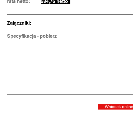
rata netto:
684,76 netto
Załączniki:
Specyfikacja - pobierz
Wniosek onlin