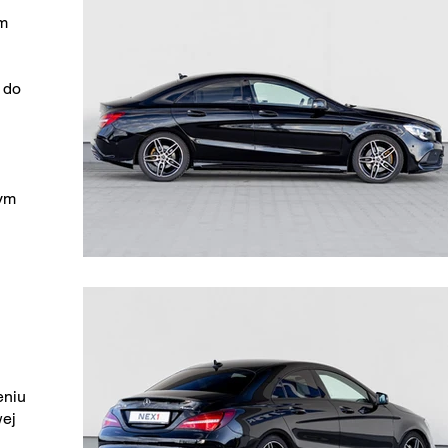
m
 do
nym
eniu
wej