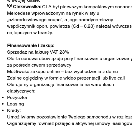
w swojej klasie.
💡 Ciekawostka:
CLA był pierwszym kompaktowym sedane
Mercedesa wprowadzonym na rynek w stylu
„czterodrzwiowego coupe”, a jego aerodynamiczny
współczynnik oporu powietrza (Cd = 0,23) należał wówczas
najlepszych w branży.
Finansowanie i zakup:
Sprzedaż na fakturę VAT 23%
Oferta cenowa obowiązuje przy finansowaniu organizowa
za pośrednictwem sprzedawcy
Możliwość zakupu online – bez wychodzenia z domu
Zdalne oględziny w formie wideo prezentacji lub live call
Oferujemy organizację finansowania na warunkach
elastycznych:
Pożyczka
Leasing
Kredyt
Umożliwiamy pozostawienie Twojego samochodu w rozlicz
Organizujemy również przejęcie aktywnej umowy leasingo