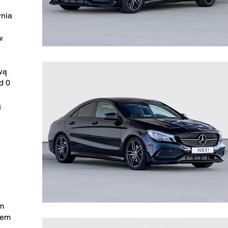
wnia
w
wą
d 0
ą
ym
rem