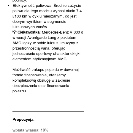
podróży.​
Efektywność paliwowa: Średnie zużycie
paliwa dla tego modelu wynosi około 7,4
l/100 km w cyklu mieszanym, co jest
dobrym wynikiem w segmencie
luksusowych vanów. ​
💡 Ciekawostka:
Mercedes-Benz V 300 d
w wersji Avantgarde Lang z pakietem
AMG łączy w sobie luksus limuzyny z
przestronnością vana, oferując
jednocześnie sportowy charakter dzięki
elementom stylizacyjnym AMG
Możliwość zakupu pojazdu w dowolnej
formie finansowania, oferujemy
kompleksową obsługę w zakresie
ubezpieczenia oraz finansowania
pojazdu.
Propozycja:
wpłata własna: 10%