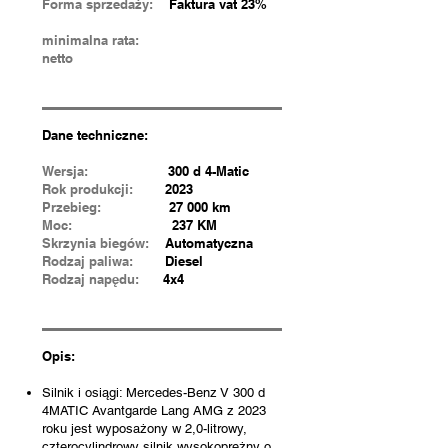
Forma sprzedaży:
Faktura vat 23%
minimalna rata:
netto
Dane techniczne:
Wersja:
300 d 4-Matic
Rok produkcji:
2023
Przebieg:
27 000 km
Moc:
237 KM
Skrzynia biegów:
Automatyczna
Rodzaj paliwa:
Diesel
Rodzaj napędu:
4x4
Opis:
Silnik i osiągi: Mercedes-Benz V 300 d
4MATIC Avantgarde Lang AMG z 2023
roku jest wyposażony w 2,0-litrowy,
czterocylindrowy silnik wysokoprężny o