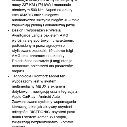
mocy 237 KM (174 kW) i momencie
obrotowym 500 Nm. Napęd na cztery
koła 4MATIC oraz 9-biegowa
automatyczna skrzynia biegów 9G-Tronic
zapewniają płynną i dynamiczną jazdę.​
Design i wyposażenie: Wersja
Avantgarde Lang z pakietem AMG
wyróżnia się sportowym charakterem,
podkreślonym przez agresywnie
stylizowane zderzaki, 19-calowe felgi
AMG oraz chromowane akcenty.
Przedłużone nadwozie (Lang) oferuje
dodatkową przestrzeń dla pasażerów i
bagażu.​
Technologie i komfort: Model ten
wyposażony jest w system
multimedialny MBUX z ekranem
dotykowym, nawigacją oraz integracją z
Apple CarPlay i Android Auto.
Zaawansowane systemy wspomagania
kierowcy, takie jak aktywny asystent
odległości DISTRONIC, asystent pasa
ruchu i system kamer 360 stopni,
zwiększają bezpieczeństwo i komfort