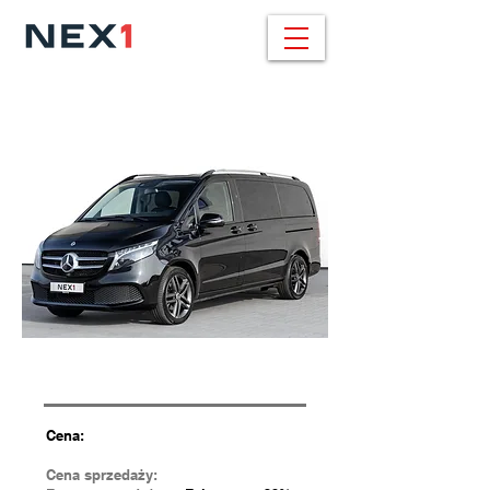
BMW X6 / 459.000
pln
30d xDrive / 286 KM / M SPORT
Cena:
Cena sprzedaży: