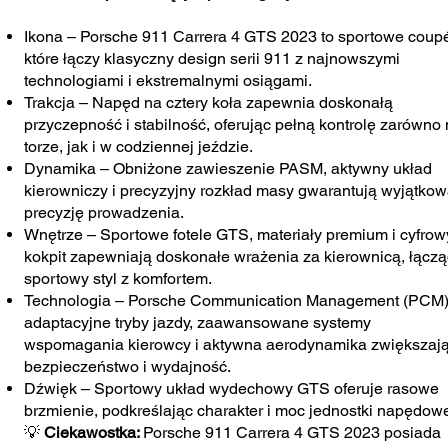
Ikona – Porsche 911 Carrera 4 GTS 2023 to sportowe coup
które łączy klasyczny design serii 911 z najnowszymi
technologiami i ekstremalnymi osiągami.
Trakcja – Napęd na cztery koła zapewnia doskonałą
przyczepność i stabilność, oferując pełną kontrolę zarówno
torze, jak i w codziennej jeździe.
Dynamika – Obniżone zawieszenie PASM, aktywny układ
kierowniczy i precyzyjny rozkład masy gwarantują wyjątko
precyzję prowadzenia.
Wnętrze – Sportowe fotele GTS, materiały premium i cyfrow
kokpit zapewniają doskonałe wrażenia za kierownicą, łączą
sportowy styl z komfortem.
Technologia – Porsche Communication Management (PCM)
adaptacyjne tryby jazdy, zaawansowane systemy
wspomagania kierowcy i aktywna aerodynamika zwiększaj
bezpieczeństwo i wydajność.
Dźwięk – Sportowy układ wydechowy GTS oferuje rasowe
brzmienie, podkreślając charakter i moc jednostki napędowe
💡
Ciekawostka:
Porsche 911 Carrera 4 GTS 2023 posiada