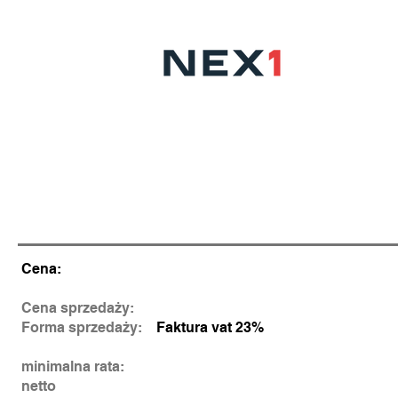
BMW X6 / 459.000
pln
30d xDrive / 286 KM / M SPORT
Cena:
Cena sprzedaży:
Forma sprzedaży:
Faktura vat 23%
minimalna rata:
netto