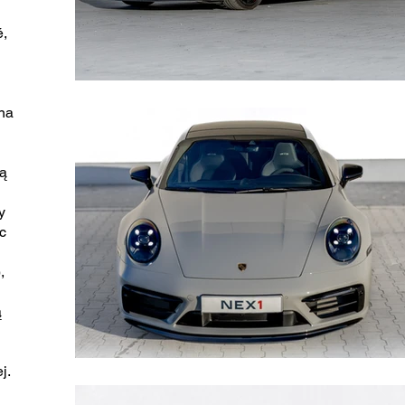
é,
 na
wą
y
c
,
ą
j.