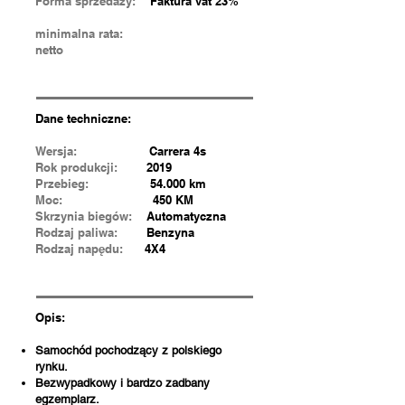
Forma sprzedaży:
Faktura vat 23%
minimalna rata:
netto
Dane techniczne:
Wersja:
Carrera 4s
Rok produkcji:
2019
Przebieg:
54.000 km
Moc:
450 KM
Skrzynia biegów:
Automatyczna
Rodzaj paliwa:
Benzyna
Rodzaj napędu:
4X4
Opis:
Samochód pochodzący z polskiego
rynku.
Bezwypadkowy i bardzo zadbany
egzemplarz.