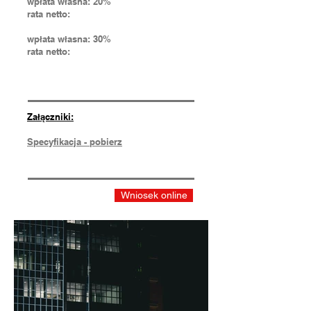
wpłata własna: 20%
rata netto:
wpłata własna: 30%
rata netto:
Załączniki:
Specyfikacja - pobierz
Wniosek online