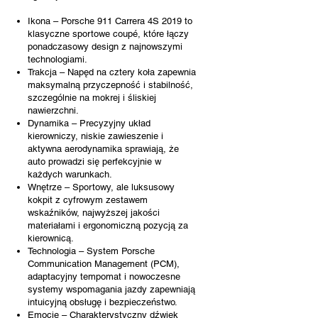
Ikona – Porsche 911 Carrera 4S 2019 to
klasyczne sportowe coupé, które łączy
ponadczasowy design z najnowszymi
technologiami.
Trakcja – Napęd na cztery koła zapewnia
maksymalną przyczepność i stabilność,
szczególnie na mokrej i śliskiej
nawierzchni.
Dynamika – Precyzyjny układ
kierowniczy, niskie zawieszenie i
aktywna aerodynamika sprawiają, że
auto prowadzi się perfekcyjnie w
każdych warunkach.
Wnętrze – Sportowy, ale luksusowy
kokpit z cyfrowym zestawem
wskaźników, najwyższej jakości
materiałami i ergonomiczną pozycją za
kierownicą.
Technologia – System Porsche
Communication Management (PCM),
adaptacyjny tempomat i nowoczesne
systemy wspomagania jazdy zapewniają
intuicyjną obsługę i bezpieczeństwo.
Emocje – Charakterystyczny dźwięk