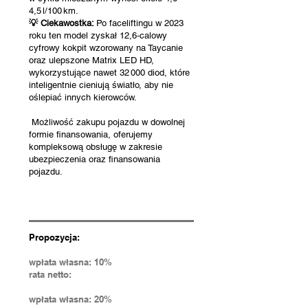
4,5 l/100 km.
💡 Ciekawostka:
Po faceliftingu w 2023
roku ten model zyskał 12,6‑calowy
cyfrowy kokpit wzorowany na Taycanie
oraz ulepszone Matrix LED HD,
wykorzystujące nawet 32 000 diod, które
inteligentnie cieniują światło, aby nie
oślepiać innych kierowców.
Możliwość zakupu pojazdu w dowolnej
formie finansowania, oferujemy
kompleksową obsługę w zakresie
ubezpieczenia oraz finansowania
pojazdu.
Propozycja:
wpłata własna: 10%
rata netto:
wpłata własna: 20%