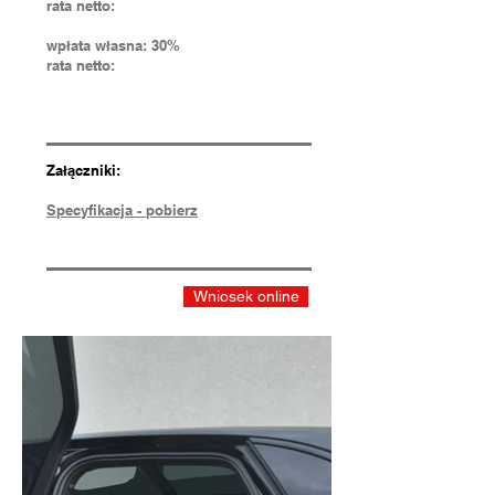
rata netto:
wpłata własna: 30%
rata netto:
Załączniki:
Specyfikacja - pobierz
Wniosek online