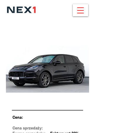
BMW X6 / 459.000
pln
30d xDrive / 286 KM / M SPORT
Cena:
Cena sprzedaży: