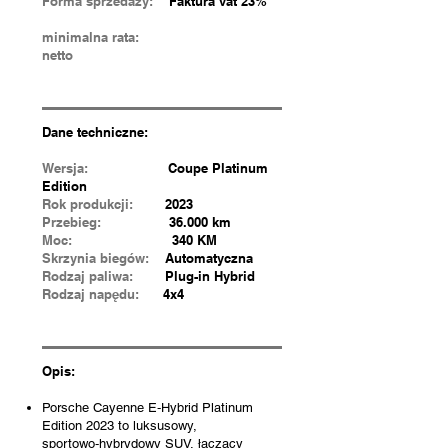
Forma sprzedaży:
Faktura vat 23%
minimalna rata:
netto
Dane techniczne:
Wersja:
Coupe Platinum
Edition
Rok produkcji:
2023
Przebieg:
36.000 km
Moc:
340 KM
Skrzynia biegów:
Automatyczna
Rodzaj paliwa:
Plug-in Hybrid
Rodzaj napędu:
4x4
Opis:
Porsche Cayenne E‑Hybrid Platinum
Edition 2023 to luksusowy,
sportowo‑hybrydowy SUV, łączący