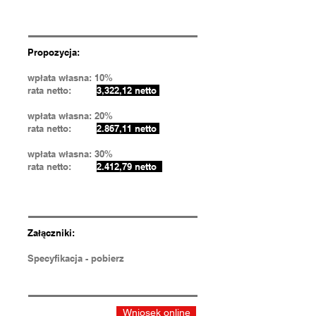
Propozycja:
wpłata własna: 10%
rata netto:
3,322,12 netto
wpłata własna: 20%
rata netto:
2.867,11 netto
wpłata własna: 30%
rata netto:
2.412,79 netto
Załączniki:
Specyfikacja - pobierz
Wniosek online