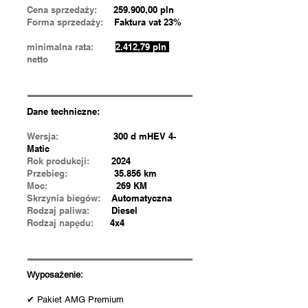
Cena sprzedaży:
259.900,00 pln
Forma sprzedaży:
Faktura vat 23%
minimalna rata:
2.412,79 pln
netto
Dane techniczne:
Wersja:
300 d mHEV 4-
Matic
Rok produkcji:
2024
Przebieg:
35.856 km
Moc:
269 KM
Skrzynia biegów:
Automatyczna
Rodzaj paliwa:
Diesel
Rodzaj napędu:
4x4
Wyposażenie:
✔ Pakiet AMG Premium