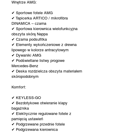
Wnętrze AMG:
✔ Sportowe fotele AMG
✔ Tapicerka ARTICO / mikrofibra
DINAMICA – czarna
✔ Sportowa kierownica wielofunkcyjna
obszyta skórą Nappa
✔ Czarna podsufitka
✔ Elementy wykończeniowe z drewna
lipowego w kolorze antracytowym
✔ Dywaniki AMG
✔ Podświetlane listwy progowe
Mercedes-Benz
✔ Deska rozdzielcza obszyta materiałem
skóropodobnym
Komfort:
✔ KEYLESS-GO
✔ Bezdotykowe otwieranie klapy
bagażnika
✔ Elektrycznie regulowane fotele z
pamięcią ustawień
✔ Podgrzewane przednie fotele
✔ Podgrzewana kierownica