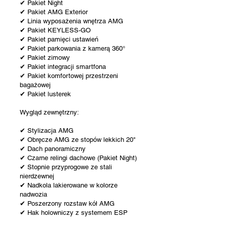
✔ Pakiet Night
✔ Pakiet AMG Exterior
✔ Linia wyposażenia wnętrza AMG
✔ Pakiet KEYLESS-GO
✔ Pakiet pamięci ustawień
✔ Pakiet parkowania z kamerą 360°
✔ Pakiet zimowy
✔ Pakiet integracji smartfona
✔ Pakiet komfortowej przestrzeni
bagażowej
✔ Pakiet lusterek
Wygląd zewnętrzny:
✔ Stylizacja AMG
✔ Obręcze AMG ze stopów lekkich 20"
✔ Dach panoramiczny
✔ Czarne relingi dachowe (Pakiet Night)
✔ Stopnie przyprogowe ze stali
nierdzewnej
✔ Nadkola lakierowane w kolorze
nadwozia
✔ Poszerzony rozstaw kół AMG
✔ Hak holowniczy z systemem ESP