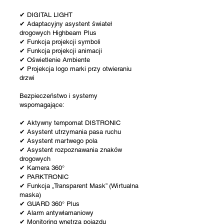
✔ DIGITAL LIGHT
✔ Adaptacyjny asystent świateł
drogowych Highbeam Plus
✔ Funkcja projekcji symboli
✔ Funkcja projekcji animacji
✔ Oświetlenie Ambiente
✔ Projekcja logo marki przy otwieraniu
drzwi
Bezpieczeństwo i systemy
wspomagające:
✔ Aktywny tempomat DISTRONIC
✔ Asystent utrzymania pasa ruchu
✔ Asystent martwego pola
✔ Asystent rozpoznawania znaków
drogowych
✔ Kamera 360°
✔ PARKTRONIC
✔ Funkcja „Transparent Mask” (Wirtualna
maska)
✔ GUARD 360° Plus
✔ Alarm antywłamaniowy
✔ Monitoring wnętrza pojazdu