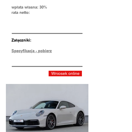
wpłata własna: 30%
rata netto:
Załączniki:
Specyfikacja - pobierz
Wniosek online