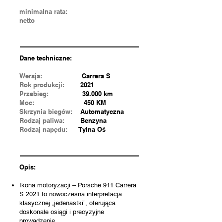
minimalna rata:
netto
Dane techniczne:
Wersja:
Carrera S
Rok produkcji:
2021
Przebieg:
39.000 km
Moc:
450 KM
Skrzynia biegów:
Automatyczna
Rodzaj paliwa:
Benzyna
Rodzaj napędu:
Tylna Oś
Opis:
Ikona motoryzacji – Porsche 911 Carrera
S 2021 to nowoczesna interpretacja
klasycznej „jedenastki”, oferująca
doskonałe osiągi i precyzyjne
prowadzenie.