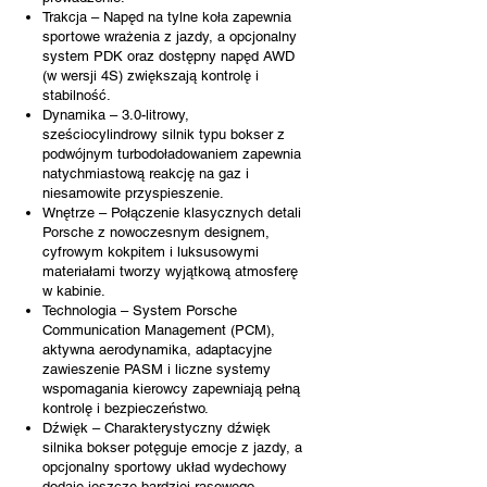
Trakcja – Napęd na tylne koła zapewnia
sportowe wrażenia z jazdy, a opcjonalny
system PDK oraz dostępny napęd AWD
(w wersji 4S) zwiększają kontrolę i
stabilność.
Dynamika – 3.0-litrowy,
sześciocylindrowy silnik typu bokser z
podwójnym turbodoładowaniem zapewnia
natychmiastową reakcję na gaz i
niesamowite przyspieszenie.
Wnętrze – Połączenie klasycznych detali
Porsche z nowoczesnym designem,
cyfrowym kokpitem i luksusowymi
materiałami tworzy wyjątkową atmosferę
w kabinie.
Technologia – System Porsche
Communication Management (PCM),
aktywna aerodynamika, adaptacyjne
zawieszenie PASM i liczne systemy
wspomagania kierowcy zapewniają pełną
kontrolę i bezpieczeństwo.
Dźwięk – Charakterystyczny dźwięk
silnika bokser potęguje emocje z jazdy, a
opcjonalny sportowy układ wydechowy
dodaje jeszcze bardziej rasowego