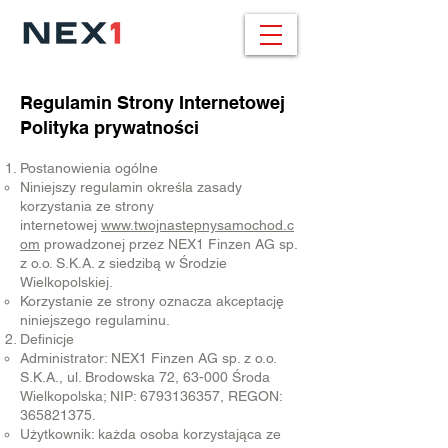
Regulamin Strony Internetowej
Polityka prywatności
Postanowienia ogólne
Niniejszy regulamin określa zasady
korzystania ze strony
internetowej
www.twojnastepnysamochod.c
om
prowadzonej przez NEX1 Finzen AG sp.
z o.o. S.K.A. z siedzibą w Środzie
Wielkopolskiej.
Korzystanie ze strony oznacza akceptację
niniejszego regulaminu.
Definicje
Administrator: NEX1 Finzen AG sp. z o.o.
S.K.A., ul. Brodowska 72, 63-000 Środa
Wielkopolska; NIP:
6793136357
, REGON:
365821375
.
Użytkownik: każda osoba korzystająca ze