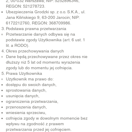
2, 00-032 Warszawa; NIP:
5252896346
,
REGON:
521278723
.
Ubezpieczenia Grodzki sp. z o.o. S.K.A., ul.
Jana Kilińskiego 9, 63-200 Jarocin; NIP:
6172212760
, REGON:
368709986
.
Podstawa prawna przetwarzania
Przetwarzanie danych odbywa się na
podstawie zgody Użytkownika (art. 6 ust. 1
lit. a RODO).
Okres przechowywania danych
Dane będą przechowywane przez okres nie
dłuższy niż 5 lat od momentu wyrażenia
zgody lub do momentu jej cofnięcia.
Prawa Użytkownika
Użytkownik ma prawo do:
dostępu do swoich danych,
sprostowania danych,
usunięcia danych,
ograniczenia przetwarzania,
przenoszenia danych,
wniesienia sprzeciwu,
cofnięcia zgody w dowolnym momencie bez
wpływu na zgodność z prawem
przetwarzania przed jej cofnięciem.